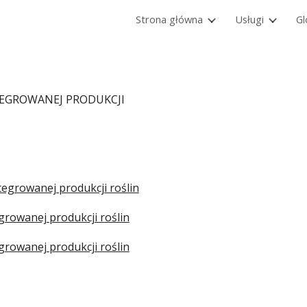
Strona główna
Usługi
Gl
ip to main content
Skip to navigat
EGROWANEJ PRODUKCJI
growanej produkcji roślin
rowanej produkcji roślin
rowanej produkcji roślin